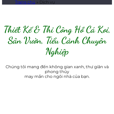
Trang chủ
» Dịch vụ
Thiết Kế & Thi Công Hồ Cá Koi,
Sân Vườn, Tiểu Cảnh Chuyên
Nghiệp
Chúng tôi mang đến không gian xanh, thư giãn và
phong thủy
may mắn cho ngôi nhà của bạn.