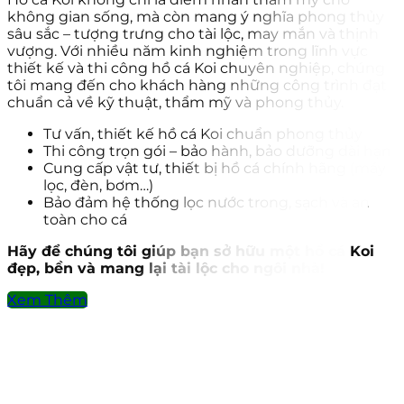
không gian sống, mà còn mang ý nghĩa phong thủy
sâu sắc – tượng trưng cho tài lộc, may mắn và thịnh
vượng. Với nhiều năm kinh nghiệm trong lĩnh vực
thiết kế và thi công hồ cá Koi chuyên nghiệp, chúng
tôi mang đến cho khách hàng những công trình đạt
chuẩn cả về kỹ thuật, thẩm mỹ và phong thủy.
Tư vấn, thiết kế hồ cá Koi chuẩn phong thủy
Thi công trọn gói – bảo hành, bảo dưỡng dài hạn
Cung cấp vật tư, thiết bị hồ cá chính hãng (máy
lọc, đèn, bơm…)
Bảo đảm hệ thống lọc nước trong, sạch và an
toàn cho cá
Hãy để chúng tôi giúp bạn sở hữu một hồ cá Koi
đẹp, bền và mang lại tài lộc cho ngôi nhà!
Xem Thêm