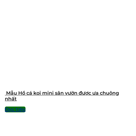
Mẫu Hồ cá koi mini sân vườn được ưa chuộng
nhất
Đọc tiếp