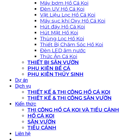
Máy bơm Hồ Cá Koi
Đèn UV Hồ Cá Koi
Vật Liệu Lọc Hồ Cá Koi
Máy sục khí Oxy Hồ Cá Koi
Hút đáy Hồ Cá Koi
Hút Mặt Hồ Koi
Thùng Lọc Hồ Koi
Thiết Bị Chăm Sóc Hồ Koi
Đèn LED âm nước
Thức Ăn Cá Koi
THIẾT BỊ SÂN VƯỜN
PHỤ KIỆN BỂ CÁ
PHỤ KIỆN THỦY SINH
Dự án
Dịch vụ
THIẾT KẾ & THI CÔNG HỒ CÁ KOI
THIẾT KẾ & THI CÔNG SÂN VƯỜN
Kiến thức
THI CÔNG HỒ CÁ KOI VÀ TIỂU CẢNH
HỒ CÁ KOI
SÂN VƯỜN
TIỂU CẢNH
Liên hệ