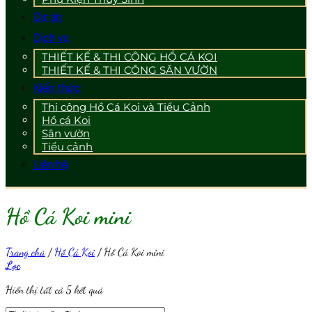
Dự án
Dịch vụ
THIẾT KẾ & THI CÔNG HỒ CÁ KOI
THIẾT KẾ & THI CÔNG SÂN VƯỜN
Kiến thức
Thi công Hồ Cá Koi và Tiểu Cảnh
Hồ cá Koi
Sân vườn
Tiểu cảnh
Liên hệ
Hồ Cá Koi mini
Trang chủ
/
Hồ Cá Koi
/
Hồ Cá Koi mini
Lọc
Hiển thị tất cả 5 kết quả