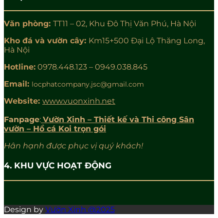
Văn phòng:
TT11 – 02, Khu Đô Thị Văn Phú, Hà Nội
Kho đá và vườn cây:
Km15+500 Đại Lộ Thăng Long,
Hà Nội
Hotline:
0978.448.123 – 0949.038.845
Email:
locphatcompany.jsc@gmail.com
Website:
www.vuonxinh.net
Fanpage
:
Vườn Xinh – Thiết kế và Thi công Sân
vườn – Hồ cá Koi trọn gói
Hân hạnh được phục vị quý khách!
4. KHU VỰC HOẠT ĐỘNG
Design by
Vườn Xinh @2025