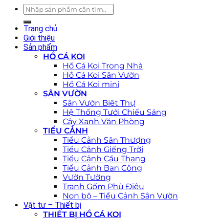
Tìm
kiếm:
Trang chủ
Giới thiệu
Sản phẩm
HỒ CÁ KOI
Hồ Cá Koi Trong Nhà
Hồ Cá Koi Sân Vườn
Hồ Cá Koi mini
SÂN VƯỜN
Sân Vườn Biêt Thự
Hệ Thống Tưới Chiếu Sáng
Cây Xanh Văn Phòng
TIỂU CẢNH
Tiểu Cảnh Sân Thượng
Tiểu Cảnh Giếng Trời
Tiểu Cảnh Cầu Thang
Tiểu Cảnh Ban Công
Vườn Tường
Tranh Gốm Phù Điêu
Non bộ – Tiểu Cảnh Sân Vườn
Vật tư – Thiết bị
THIẾT BỊ HỒ CÁ KOI